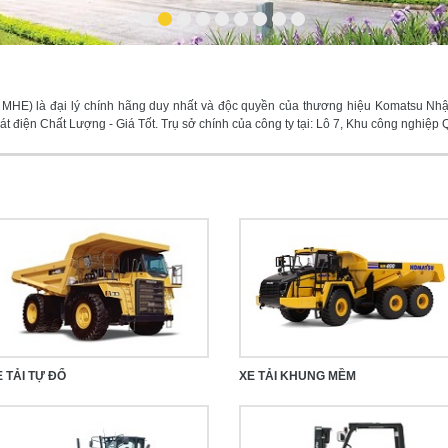
1
2
3
4
5
6
7
8
9
là MHE) là đại lý chính hãng duy nhất và độc quyền của thương hiệu Komatsu Nhậ
 điện Chất Lượng - Giá Tốt. Trụ sở chính của công ty tại: Lô 7, Khu công nghiệp 
 TẢI TỰ ĐỔ
XE TẢI KHUNG MỀM