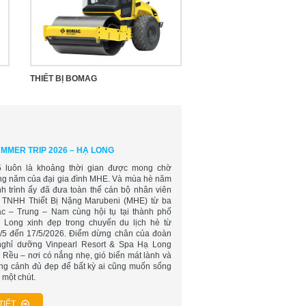
THIẾT BỊ BOMAG
MMER TRIP 2026 – HẠ LONG
 luôn là khoảng thời gian được mong chờ
ong năm của đại gia đình MHE. Và mùa hè năm
nh trình ấy đã đưa toàn thể cán bộ nhân viên
 TNHH Thiết Bị Nặng Marubeni (MHE) từ ba
c – Trung – Nam cùng hội tụ tại thành phố
 Long xinh đẹp trong chuyến du lịch hè từ
/5 đến 17/5/2026. Điểm dừng chân của đoàn
nghỉ dưỡng Vinpearl Resort & Spa Hạ Long
 Rều – nơi có nắng nhẹ, gió biển mát lành và
ng cảnh đủ đẹp để bất kỳ ai cũng muốn sống
 một chút.
TIẾT