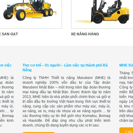
E SAN GẠT
XE NÂNG HÀNG
àm việc
Thợ cơ khí – 01 người – Làm việc tại thành phố Đà
MHE SU
Nẵng
Tháng 5
MHE) là
Công ty TNHH Thiết bị nặng Marubeni (MHE) là
nhất tr
ập đoàn
doanh nghiệp 100% vốn đầu tư của Tập đoàn
nay, hà
n thương
Marubeni Nhật Bản – một trong năm tập đoàn thương
Công ty
p từ năm
mại hàng đầu tại Nhật Bản. Được thành lập từ năm
miền Bắ
và giữ vị
2013, MHE hiện là nhà phân phối chính thức và giữ vị
biển Hạ
 thiết bị
trí dẫn đầu thị trường Việt Nam trong lĩnh vực thiết bị
ngày 14
 máy ủi,
nặng, cung cấp các sản phẩm như máy xúc, máy ủi,
là khu 
ười…. từ
xe nâng, xe lu, máy rải nhựa và xe nâng người…. từ
trên đảo
u, Bomag
các thương hiệu uy tín thế giới như Komatsu, Bomag
một khu
iển kinh
và Haulotte. Để đáp ứng nhu cầu phát triển kinh
chậm lại
u:
doanh, chúng tôi đang tuyển dụng các vị trí sau:
CHI 