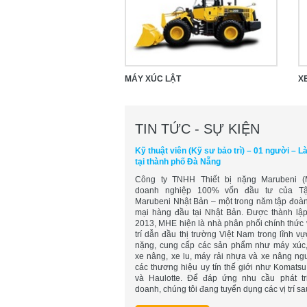
MÁY XÚC LẬT
X
TIN TỨC - SỰ KIỆN
Kỹ thuật viên (Kỹ sư bảo trì) – 01 người – L
tại thành phố Đà Nẵng
Công ty TNHH Thiết bị nặng Marubeni (
doanh nghiệp 100% vốn đầu tư của T
Marubeni Nhật Bản – một trong năm tập đoà
mại hàng đầu tại Nhật Bản. Được thành lậ
2013, MHE hiện là nhà phân phối chính thức 
trí dẫn đầu thị trường Việt Nam trong lĩnh vực
nặng, cung cấp các sản phẩm như máy xúc,
xe nâng, xe lu, máy rải nhựa và xe nâng ng
các thương hiệu uy tín thế giới như Komats
và Haulotte. Để đáp ứng nhu cầu phát tr
doanh, chúng tôi đang tuyển dụng các vị trí sa