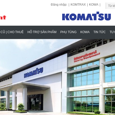
Đăng nhập:
|
KOMTRAX
|
KOWA
|
 CŨ | CHO THUÊ
HỖ TRỢ SẢN PHẨM
PHỤ TÙNG
KOWA
TIN TỨC
TU