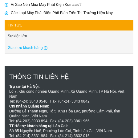
Vì Sao Nên Mua Máy Phát Điện Komatsu?
Các Loại Máy Phát Điện Phổ Biến Trên Thị Trường Hiện Nay
TIN TỨC
Sự kiện lớn
Giao lưu khách hàng
THÔNG TIN LIÊN HỆ
Trụ sở tại Hà Nội:
Lô 7, Khu công nghiệp Quang Minh, Xã Quang Minh, TP Hà Nội, Việt
Nam
Tel: (84-24) 3843 0540 | Fax: (84-24) 3843 0842
Chi nhánh Quảng Ninh:
Đường Lê Thanh Nghị, Tổ 5, Khu Hòa Lạc, phường Cẩm Phả, tỉnh
Quảng Ninh, Việt Nam
Tel: (84-203) 3933 894 | Fax: (84-203) 3861 966
TT Hỗ trợ khách hàng tại Lào Cai:
Số 85 Nguyễn Huệ, Phường Lào Cai, Tỉnh Lào Cai, Việt Nam
Tel: (84-214) 3831 984 | Fax: (84-214) 3832 015