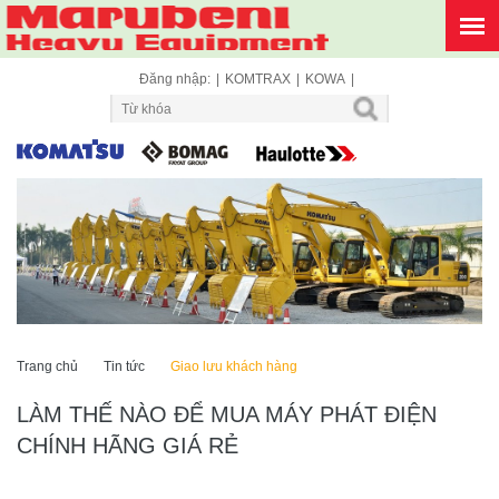
Đăng nhập:
|
KOMTRAX
|
KOWA
|
1
2
3
4
5
6
7
8
9
Trang chủ
Tin tức
Giao lưu khách hàng
LÀM THẾ NÀO ĐỂ MUA MÁY PHÁT ĐIỆN
CHÍNH HÃNG GIÁ RẺ