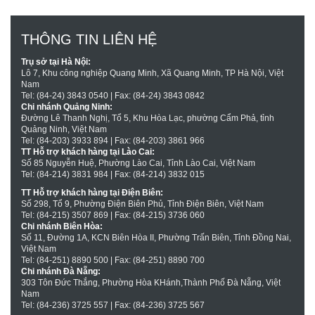
THÔNG TIN LIÊN HỆ
Trụ sở tại Hà Nội:
Lô 7, Khu công nghiệp Quang Minh, Xã Quang Minh, TP Hà Nội, Việt
Nam
Tel: (84-24) 3843 0540 | Fax: (84-24) 3843 0842
Chi nhánh Quảng Ninh:
Đường Lê Thanh Nghị, Tổ 5, Khu Hòa Lạc, phường Cẩm Phả, tỉnh
Quảng Ninh, Việt Nam
Tel: (84-203) 3933 894 | Fax: (84-203) 3861 966
TT Hỗ trợ khách hàng tại Lào Cai:
Số 85 Nguyễn Huệ, Phường Lào Cai, Tỉnh Lào Cai, Việt Nam
Tel: (84-214) 3831 984 | Fax: (84-214) 3832 015
TT Hỗ trợ khách hàng tại Ðiện Biên:
Số 298, Tổ 9, Phường Ðiện Biên Phủ, Tỉnh Ðiện Biên, Việt Nam
Tel: (84-215) 3507 869 | Fax: (84-215) 3736 060
Chi nhánh Biên Hòa:
Số 11, Ðường 1A, KCN Biên Hòa II, Phường Trấn Biên, Tỉnh Ðồng Nai,
Việt Nam
Tel: (84-251) 8890 500 | Fax: (84-251) 8890 700
Chi nhánh Ðà Nẵng:
303 Tôn Ðức Thắng, Phường Hòa KHánh,Thành Phố Ðà Nẵng, Việt
Nam
Tel: (84-236) 3725 557 | Fax: (84-236) 3725 567