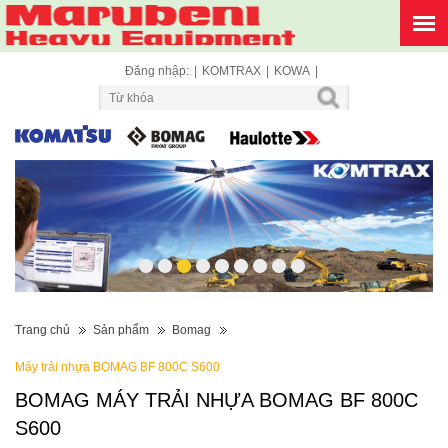
Đăng nhập:
|
KOMTRAX
|
KOWA
|
1
2
3
4
5
6
7
8
9
Trang chủ
Sản phẩm
Bomag
Máy trải nhựa BOMAG BF 800C S600
BOMAG MÁY TRẢI NHỰA BOMAG BF 800C
S600