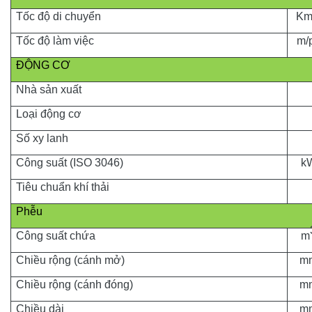
Tốc độ di chuyển
Km
Tốc độ làm việc
m/
ĐỘNG CƠ
Nhà sản xuất
Loại
động cơ
Số xy lanh
Công suấ
t (ISO 3046)
k
Tiêu chuẩn khí thải
Phễu
Công suất chứa
m
Chiều rộng (cánh mở)
m
Chiều rộng (cánh đóng)
m
Chiều dài
m