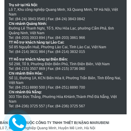
Trụ sở tại Hà Nội:
Lô 7, Khu công nghiệp Quang Minh, Xã Quang Minh, TP Hà Nội, Việt
Nam
Tel: (84-24) 3843 0540 | Fax: (84-24) 3843 0842
Chi nhánh Quảng Ninh:
Đường Lê Thanh Nghị, Tổ 5, Khu Hòa Lạc, phường Cẩm Phả, tỉnh
Quảng Ninh, Việt Nam
Tel: (84-203) 3933 894 | Fax: (84-203) 3861 966
TT Hỗ trợ khách hàng tại Lào Cai:
Số 85 Nguyễn Huệ, Phường Lào Cai, Tỉnh Lào Cai, Việt Nam
Tel: (84-214) 3831 984 | Fax: (84-214) 3832 015
TT Hỗ trợ khách hàng tại Ðiện Biên:
Số 298, Tổ 9, Phường Ðiện Biên Phủ, Tỉnh Ðiện Biên, Việt Nam
Tel: (84-215) 3507 869 | Fax: (84-215) 3736 060
Chi nhánh Biên Hòa:
Số 11, Ðường 1A, KCN Biên Hòa II, Phường Trấn Biên, Tỉnh Ðồng Nai,
Việt Nam
Tel: (84-251) 8890 500 | Fax: (84-251) 8890 700
Chi nhánh Ðà Nẵng:
303 Tôn Ðức Thắng, Phường Hòa KHánh,Thành Phố Ðà Nẵng, Việt
Nam
Tel: (84-236) 3725 557 | Fax: (84-236) 3725 567
BẢN QUYỀN THUỘC CÔNG TY TNHH THIẾT BỊ NẶNG MARUBENI
Lô 7, Khu công nghiệp Quang Minh, Huyện Mê Linh, Hà Nội