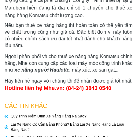
lượng cao, giá cả phải chăng? Công ty TNHH thiết bị nặng 
Marubeni hiện đang là địa chỉ số 1 chuyên cho thuê xe 
nâng hàng Komatsu chất lượng cao.
Nếu bạn thuê xe nâng hàng thì hoàn toàn có thể yên tâm 
về chất lượng cũng như giá cả. Đặc biệt đơn vị này luôn 
có nhiều chính sách ưu đãi tốt nhất dành cho khách hàng 
lâu năm. 
Ngoài phân phối và cho thuê xe nâng hàng Komatsu chính 
hãng, Mhe còn cung cấp các loại máy móc công trình khác 
như 
xe nâng người Haulotte
,
 máy xúc, xe san gạt,... 
Hãy liên hệ ngay với chúng tôi để nhận được giá tốt nhất. 
Hotline liên hệ Mhe.vn: (84-24) 3843 0540
CÁC TIN KHÁC
Quy Trình Kiểm Định Xe Nâng Hàng Ra Sao?
Lái Xe Nâng Có Cần Bằng Không? Bằng Lái Xe Nâng Hàng Là Loại
Bằng Nào?