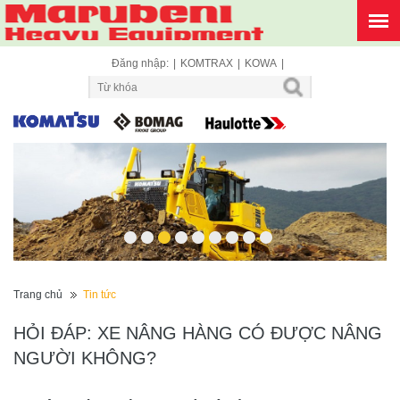
Đăng nhập:
|
KOMTRAX
|
KOWA
|
1
2
3
4
5
6
7
8
9
Trang chủ
Tin tức
HỎI ĐÁP: XE NÂNG HÀNG CÓ ĐƯỢC NÂNG
NGƯỜI KHÔNG?