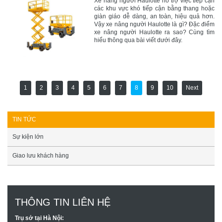
Xe nâng người Haulotte hỗ trợ việc tiếp cận
các khu vực khó tiếp cận bằng thang hoặc
giàn giáo dễ dàng, an toàn, hiệu quả hơn.
Vậy xe nâng người Haulotte là gì? Đặc điểm
xe nâng người Haulotte ra sao? Cùng tìm
hiểu thông qua bài viết dưới đây.
1
2
3
4
5
6
7
8
9
10
Next
TIN TỨC
Sự kiện lớn
Giao lưu khách hàng
THÔNG TIN LIÊN HỆ
Trụ sở tại Hà Nội: