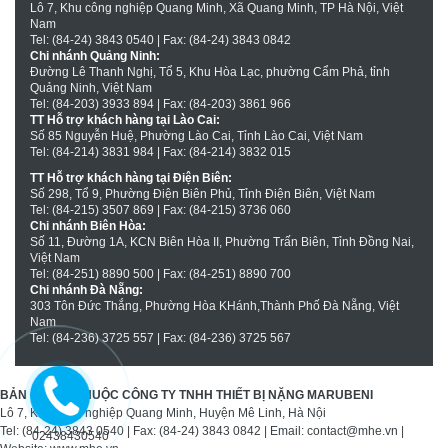
Lô 7, Khu công nghiệp Quang Minh, Xã Quang Minh, TP Hà Nội, Việt
Nam
Tel: (84-24) 3843 0540 | Fax: (84-24) 3843 0842
Chi nhánh Quảng Ninh:
Đường Lê Thanh Nghị, Tổ 5, Khu Hòa Lạc, phường Cẩm Phả, tỉnh
Quảng Ninh, Việt Nam
Tel: (84-203) 3933 894 | Fax: (84-203) 3861 966
TT Hỗ trợ khách hàng tại Lào Cai:
Số 85 Nguyễn Huệ, Phường Lào Cai, Tỉnh Lào Cai, Việt Nam
Tel: (84-214) 3831 984 | Fax: (84-214) 3832 015
TT Hỗ trợ khách hàng tại Ðiện Biên:
Số 298, Tổ 9, Phường Ðiện Biên Phủ, Tỉnh Ðiện Biên, Việt Nam
Tel: (84-215) 3507 869 | Fax: (84-215) 3736 060
Chi nhánh Biên Hòa:
Số 11, Ðường 1A, KCN Biên Hòa II, Phường Trấn Biên, Tỉnh Ðồng Nai,
Việt Nam
Tel: (84-251) 8890 500 | Fax: (84-251) 8890 700
Chi nhánh Ðà Nẵng:
303 Tôn Ðức Thắng, Phường Hòa KHánh,Thành Phố Ðà Nẵng, Việt
Nam
Tel: (84-236) 3725 557 | Fax: (84-236) 3725 567
BẢN QUYỀN THUỘC CÔNG TY TNHH THIẾT BỊ NẶNG MARUBENI
Lô 7, Khu công nghiệp Quang Minh, Huyện Mê Linh, Hà Nội
Tel: (84-24) 3843 0540 | Fax: (84-24) 3843 0842 | Email: contact@mhe.vn |
02438430540