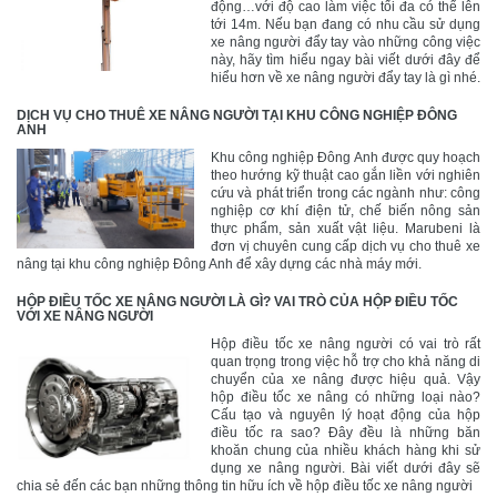
động…với độ cao làm việc tối đa có thể lên
tới 14m. Nếu bạn đang có nhu cầu sử dụng
xe nâng người đẩy tay vào những công việc
này, hãy tìm hiểu ngay bài viết dưới đây để
hiểu hơn về xe nâng người đẩy tay là gì nhé.
DỊCH VỤ CHO THUÊ XE NÂNG NGƯỜI TẠI KHU CÔNG NGHIỆP ĐÔNG
ANH
Khu công nghiệp Đông Anh được quy hoạch
theo hướng kỹ thuật cao gắn liền với nghiên
cứu và phát triển trong các ngành như: công
nghiệp cơ khí điện tử, chế biến nông sản
thực phẩm, sản xuất vật liệu. Marubeni là
đơn vị chuyên cung cấp dịch vụ cho thuê xe
nâng tại khu công nghiệp Đông Anh để xây dựng các nhà máy mới.
HỘP ĐIỀU TỐC XE NÂNG NGƯỜI LÀ GÌ? VAI TRÒ CỦA HỘP ĐIỀU TỐC
VỚI XE NÂNG NGƯỜI
Hộp điều tốc xe nâng người có vai trò rất
quan trọng trong việc hỗ trợ cho khả năng di
chuyển của xe nâng được hiệu quả. Vậy
hộp điều tốc xe nâng có những loại nào?
Cấu tạo và nguyên lý hoạt động của hộp
điều tốc ra sao? Đây đều là những băn
khoăn chung của nhiều khách hàng khi sử
dụng xe nâng người. Bài viết dưới đây sẽ
chia sẻ đến các bạn những thông tin hữu ích về hộp điều tốc xe nâng người