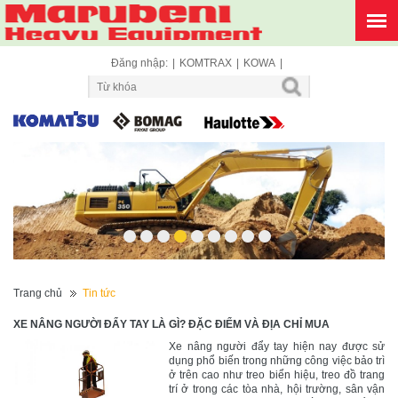
Đăng nhập:
|
KOMTRAX
|
KOWA
|
1
2
3
4
5
6
7
8
9
Trang chủ
Tin tức
XE NÂNG NGƯỜI ĐẨY TAY LÀ GÌ? ĐẶC ĐIỂM VÀ ĐỊA CHỈ MUA
Xe nâng người đẩy tay hiện nay được sử
dụng phổ biến trong những công việc bảo trì
ở trên cao như treo biển hiệu, treo đồ trang
trí ở trong các tòa nhà, hội trường, sân vận