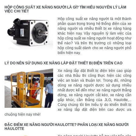
HỘP CÔNG SUẤT XE NÂNG NGƯỜI LÀ GÌ? TÌM HIỂU NGUYÊN LÝ LÀM
VIỆC CHI TIẾT
Hộp công suất xe nâng người là một thành
phần quan trọng trong hệ thống điện của xe
nâng người và nhiều thiết bị xe nâng hàng
khác hiện nay. Vậy nguyên lý làm việc của
hộp công suất xe nâng người hoạt động như
thế nào? Và trên thị trường có những loại
hộp công suất dành cho xe nâng người phổ
biến hiện nay.
LÝ DO NÊN SỬ DỤNG XE NÂNG LẮP ĐẶT THIẾT BỊ ĐIỆN TRÊN CAO
Xe nâng lắp đặt thiết bị điện trên cao giúp
các nhà thầu thi công thực hiện các công
việc an toàn và thuận lợi. Trong đó, những
dòng xe nâng người được sử dụng nhiều
nhất được kể đến như: xe nâng người thẳng
đứng, xe nâng người cắt kéo, xe nâng cần
gấp khúc, cần thẳng của JLG, Haulotte,...
Cùng chúng tôi tìm hiểu lý do khiến thiết bị
xe nâng lắp đặt điện trên cao được ưa
chuộng hiện nay nhé!
ĐẶC ĐIỂM XE NÂNG NGƯỜI HAULOTTE? PHÂN LOẠI XE NÂNG NGƯỜI
HAULOTTE