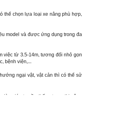
ó thể chọn lựa loại xe nâng phù hợp,
iều model và được ứng dụng trong đa
 việc từ 3.5-14m, tương đối nhỏ gọn
 bệnh viện,...
ướng ngại vật, vật cản thì có thể sử
iàn giáo truyền thống trong thi công
bị có khả năng vận hành độc lập bằng
c tiếp vào thân máy giúp việc nâng và
ng thiết kế nâng cao tính an toàn như