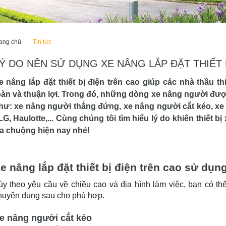
ang chủ
Tin tức
Ý DO NÊN SỬ DỤNG XE NÂNG LẮP ĐẶT THIẾT 
e nâng lắp đặt thiết bị điện trên cao giúp các nhà thầu t
oàn và thuận lợi. Trong đó, những dòng xe nâng người đư
hư: xe nâng người thẳng đứng, xe nâng người cắt kéo, xe
LG, Haulotte,... Cùng chúng tôi tìm hiểu lý do khiến thiết b
a chuộng hiện nay nhé!
e nâng lắp đặt thiết bị điện trên cao sử dụn
ùy theo yêu cầu về chiều cao và địa hình làm việc, bạn có thể
huyên dụng sau cho phù hợp.
e nâng người cắt kéo
e nâng người cắt kéo cho phép làm việc ở độ cao từ 6-18m. L
ã và tích hợp nhiều tính năng nổi bật, đặc biệt và phù hợp ch