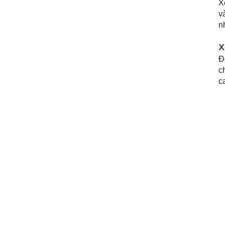
n
X
Đ
c
c