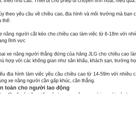
ùy theo yêu cầu về chiều cao, địa hình và môi trường mà bạn c
 thể:
e nâng người cắt kéo cho chiều cao làm việc từ 6-18m với nh
ạng lĩnh vực
oại xe nâng người thẳng đứng của hãng JLG cho chiều cao làm
hù hợp với các không gian như sân khấu, khách sạn, trường học,
ếu địa hình làm việc yêu cầu chiều cao từ 14-59m với nhiều ch
ụng xe nâng người cần gấp khúc, cần thẳng.
n toàn cho người lao động
hư đề cập ở trên, việc sử dụng xe nâng người so với sử dụng g
ẽ giúp bạn hiểu rõ sự tiện lợi, an toàn khi sử dụng xe nâng bởi:
hiết kế thông minh vượt trội của công nghệ hiện đại, thiết 
ittong thủy lực, sử dụng động cơ diesel, xăng hay điện gắn trự
ạ thân máy diễn ra dễ dàng.
ộ điều khiển tích hợp ở cả dưới thấp và trên cao, kèm theo nhữ