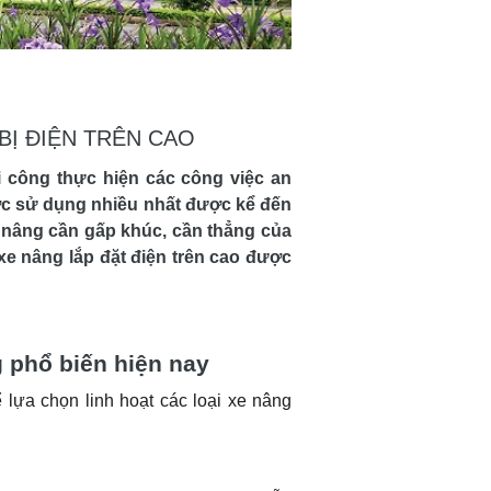
BỊ ĐIỆN TRÊN CAO
hi công thực hiện các công việc an
ợc sử dụng nhiều nhất được kể đến
 nâng cần gấp khúc, cần thẳng của
ị xe nâng lắp đặt điện trên cao được
g phổ biến hiện nay
 lựa chọn linh hoạt các loại xe nâng
oại xe này được thiết kế đa dạng mẫu
o nhiều ứng dụng từ việc thi công các