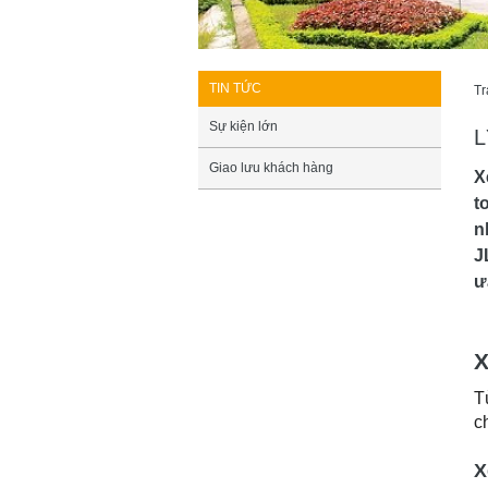
TIN TỨC
Tr
Sự kiện lớn
L
Giao lưu khách hàng
X
t
n
J
ư
X
T
c
X
X
m