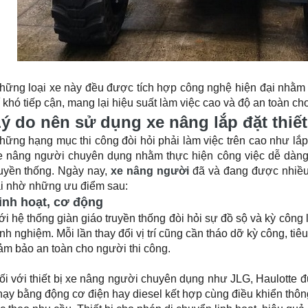
hững loại xe này đều được tích hợp công nghệ hiện đại nhằm 
rí khó tiếp cận, mang lại hiệu suất làm việc cao và độ an toàn c
ý do nên sử dụng xe nâng lắp đặt thiết 
hững hạng mục thi công đòi hỏi phải làm việc trên cao như lắp 
e nâng người chuyên dụng nhằm thực hiện công việc dễ dàng
ruyền thống. Ngày nay,
xe nâng người
đã và đang được nhiều 
ãi nhờ những ưu điểm sau:
inh hoạt, cơ động
ới hệ thống giàn giáo truyền thống đòi hỏi sự đồ sộ và kỳ công 
inh nghiệm. Mỗi lần thay đổi vị trí cũng cần tháo dỡ kỳ công, ti
ảm bảo an toàn cho người thi công.
ối với thiết bị xe nâng người chuyên dụng như JLG, Haulotte đ
hạy bằng động cơ điện hay diesel kết hợp cùng điều khiển thô
ác theo nhu cầu. Thiết bị cho phép di chuyển linh hoạt, hiệu quả.