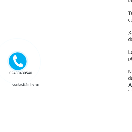
T
cụ
X
d
L
p
N
d
02438430540
A
N
contact@mhe.vn
s
T
p
h
B