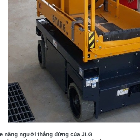
e nâng người thẳng đứng của JLG
e nâng người thẳng cho khả năng làm việc từ 3.5-14m. Loại xe 
à được ứng dụng phổ biến trong việc lắp ráp, thi công công trì