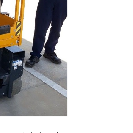
được thiết kế nhỏ gọn, rất linh hoạt
nh trong các không gian hẹp chẳng hạn