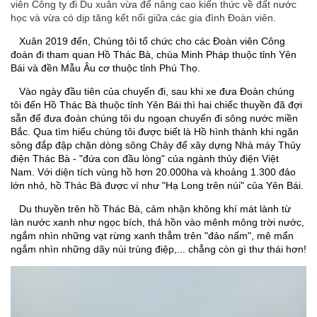
học và vừa có dịp tăng kết nối giữa các gia đình Đoàn viên.
Xuân 2019 đến, Chúng tôi tổ chức cho các Đoàn viên Công
đoàn đi tham quan Hồ Thác Bà, chùa Minh Pháp thuộc tỉnh Yên
Bái và đền Mẫu Âu cơ thuộc tỉnh Phú Thọ.
Vào ngày đầu tiên của chuyến đi, sau khi xe đưa Đoàn chúng
tôi đến Hồ Thác Bà thuộc tỉnh Yên Bái thì hai chiếc thuyền đã đợi
sẵn để đưa đoàn chúng tôi du ngoạn chuyến đi sông nước miền
Bắc. Qua tìm hiểu chúng tôi được biết là Hồ hình thành khi ngăn
sông đắp đập chặn dòng sông Chảy để xây dựng Nhà máy Thủy
điện Thác Bà - "đứa con đầu lòng" của ngành thủy điện Việt
Nam. Với diện tích vùng hồ hơn 20.000ha và khoảng 1.300 đảo
lớn nhỏ, hồ Thác Bà được ví như "Hạ Long trên núi" của Yên Bái.
Du thuyền trên hồ Thác Bà, cảm nhận không khí mát lành từ
làn nước xanh như ngọc bích, thả hồn vào mênh mông trời nước,
ngắm nhìn những vạt rừng xanh thẳm trên "đảo nấm", mê mẩn
ngắm nhìn những dãy núi trùng điệp,... chẳng còn gì thư thái hơn!