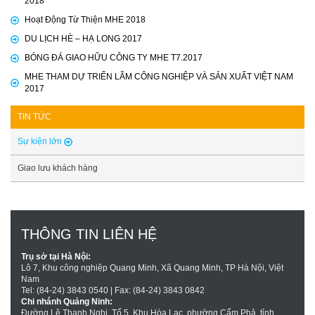
Hoạt Động Từ Thiện MHE 2018
DU LỊCH HÈ – HẠ LONG 2017
BÓNG ĐÁ GIAO HỮU CÔNG TY MHE T7.2017
MHE THAM DỰ TRIỂN LÃM CÔNG NGHIỆP VÀ SẢN XUẤT VIỆT NAM
2017
TIN TỨC
Sự kiện lớn
Giao lưu khách hàng
THÔNG TIN LIÊN HỆ
Trụ sở tại Hà Nội:
Lô 7, Khu công nghiệp Quang Minh, Xã Quang Minh, TP Hà Nội, Việt
Nam
Tel: (84-24) 3843 0540 | Fax: (84-24) 3843 0842
Chi nhánh Quảng Ninh:
Đường Lê Thanh Nghị, Tổ 5, Khu Hòa Lạc, phường Cẩm Phả, tỉnh