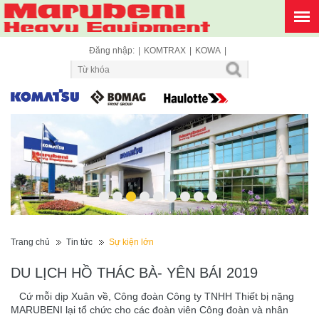
Đăng nhập:
|
KOMTRAX
|
KOWA
|
1
2
3
4
5
6
7
8
9
Trang chủ
Tin tức
Sự kiện lớn
DU LỊCH HỒ THÁC BÀ- YÊN BÁI 2019
Cứ mỗi dịp Xuân về, Công đoàn Công ty TNHH Thiết bị nặng
MARUBENI lại tổ chức cho các đoàn viên Công đoàn và nhân
viên Công ty đi Du xuân vừa để nâng cao kiến thức về đất nước