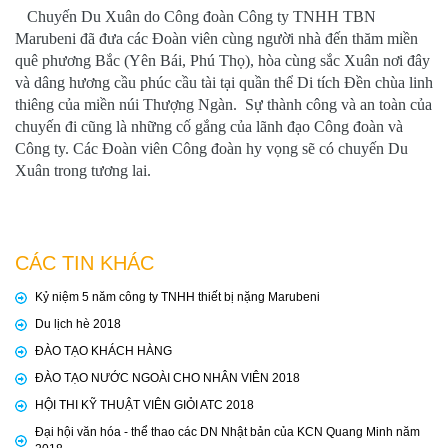
Chuyến Du Xuân do Công đoàn Công ty TNHH TBN
Marubeni đã đưa các Đoàn viên cùng người nhà đến thăm miền
quê phương Bắc (Yên Bái, Phú Thọ), hòa cùng sắc Xuân nơi đây
và dâng hương cầu phúc cầu tài tại quần thể Di tích Đền chùa linh
thiêng của miền núi Thượng Ngàn. Sự thành công và an toàn của
chuyến đi cũng là những cố gắng của lãnh đạo Công đoàn và
Công ty. Các Đoàn viên Công đoàn hy vọng sẽ có chuyến Du
Xuân trong tương lai.
CÁC TIN KHÁC
Kỷ niệm 5 năm công ty TNHH thiết bị nặng Marubeni
Du lịch hè 2018
ĐÀO TẠO KHÁCH HÀNG
ĐÀO TẠO NƯỚC NGOÀI CHO NHÂN VIÊN 2018
HỘI THI KỸ THUẬT VIÊN GIỎI ATC 2018
Đại hội văn hóa - thể thao các DN Nhật bản của KCN Quang Minh năm
2018