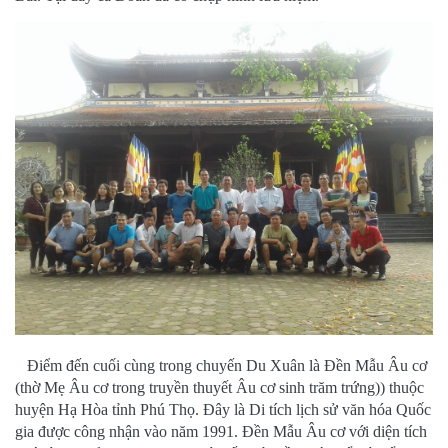
Điểm đến cuối cùng trong chuyến Du Xuân là Đền Mẫu Âu cơ
(thờ Mẹ Âu cơ trong truyền thuyết Âu cơ sinh trăm trứng)) thuộc
huyện Hạ Hòa tỉnh Phú Thọ. Đây là Di tích lịch sử văn hóa Quốc
gia được công nhận vào năm 1991. Đền Mẫu Âu cơ với diện tích
khá lớn (khoảng 30.000m2), có kiến trúc đền chùa cổ với cổng